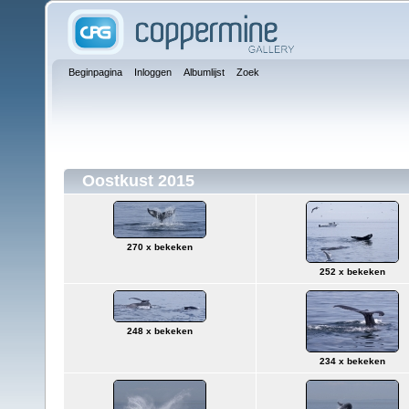
Beginpagina
Inloggen
Albumlijst
Zoek
Oostkust 2015
270 x bekeken
252 x bekeken
248 x bekeken
234 x bekeken